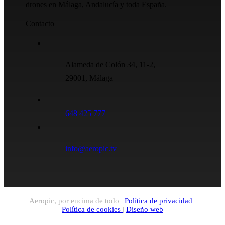
drones en Málaga, Andalucía y toda España.
Contacto
Alameda de Colón 34, 11-2,
29001, Málaga
648 425 777
info@aeropic.tv
Aeropic, por encima de todo |
Política de privacidad
|
Política de cookies
|
Diseño web