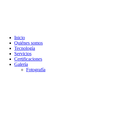
Saltar
al
contenido
Inicio
Quiénes somos
Tecnología
Servicios
Certificaciones
Galería
Fotografía