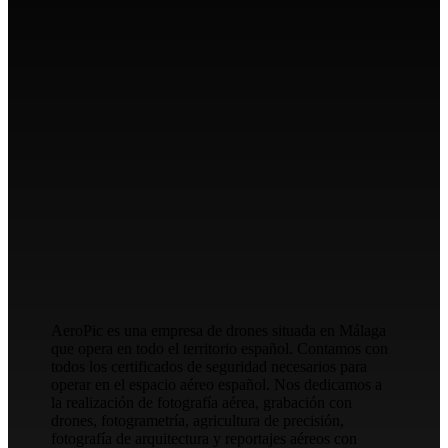
AeroPic es una empresa de drones situada en Málaga
que opera en todo el territorio español. Contamos con
todos los certificados de seguridad necesarios para
operar en el espacio aéreo español. Nos dedicamos a
la realización de fotografía aérea, grabación con
drones, fotogrametría, agricultura de precisión,
fotografía de arquitectura y reportajes aéreos con