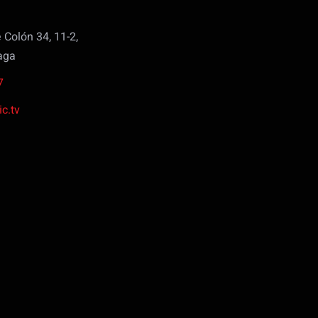
Colón 34, 11-2,
aga
7
c.tv