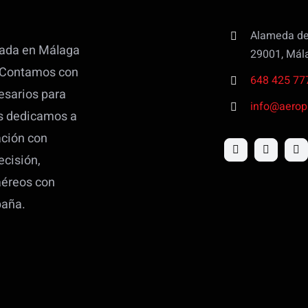
Alameda de 
uada en Málaga
29001, Mál
l. Contamos con
648 425 77
esarios para
info@aeropi
os dedicamos a
ación con
ecisión,
 aéreos con
paña.